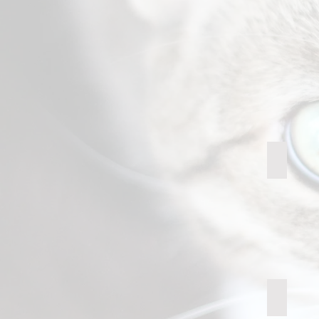
Hilde
Katzenpe
FellLIEBE
Hailey
Katzenpe