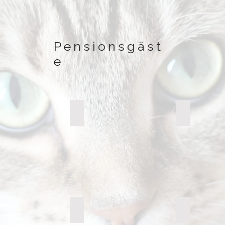
Pensionsgäst
e
Tabbi
Snow
nsion
Katzenpension
Katzenpensi
FellLIEBE
FellLIEBE
Brunello
Schlaubi
nsion
Katzenpension
Katzenpensi