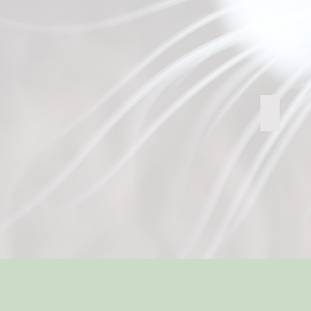
FellLIEBE
Nala
Katzenpe
FellLIEBE