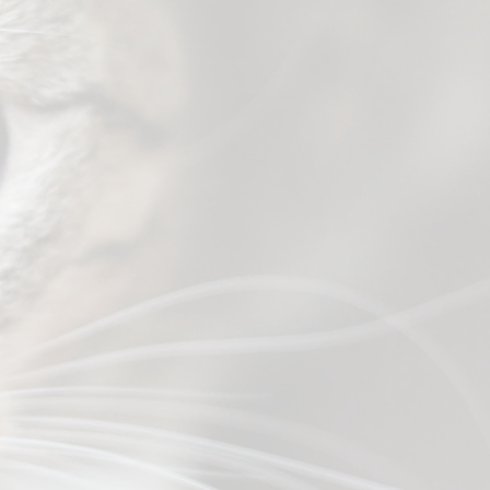
on
on