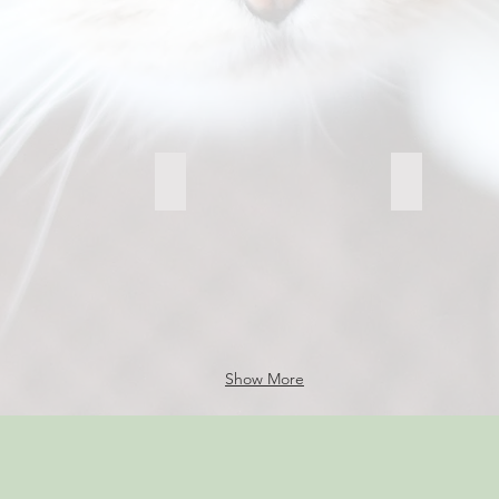
FellLIEBE
FellLIEBE
Lucy
Mia
nsion
Katzenpension
Katzenpensi
FellLIEBE
FellLIEBE
Show More