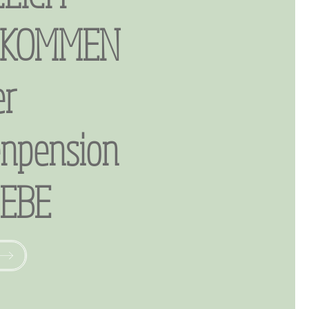
LKOMMEN
er
enpension
IEBE