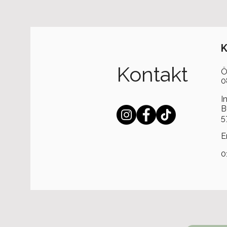
K
Kontakt
Ö
0
I
B
5
E
0