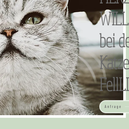
WIL
bei d
Katz
FellL
Anfrage